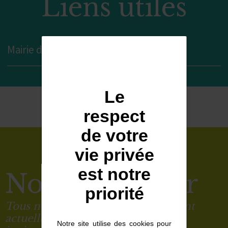
Liens utiles
Mairie de Concarneau
Le
respect
de votre
vie privée
est notre
Nous contacter
priorité
Tous nos rendez-vous dentaires sont
actuellement complets. Nous vous
Notre site utilise des cookies pour