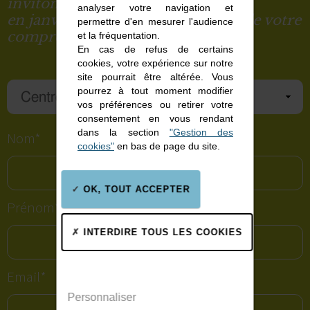
invitons à reprendre contact
analyser votre navigation et
en janvier 2023. Vous remerciant de votre
permettre d'en mesurer l'audience
compréhension.
et la fréquentation.
En cas de refus de certains
cookies, votre expérience sur notre
site pourrait être altérée. Vous
pourrez à tout moment modifier
vos préférences ou retirer votre
consentement en vous rendant
dans la section
"Gestion des
Nom*
cookies"
en bas de page du site.
OK, TOUT ACCEPTER
Prénom*
INTERDIRE TOUS LES COOKIES
Email*
Personnaliser